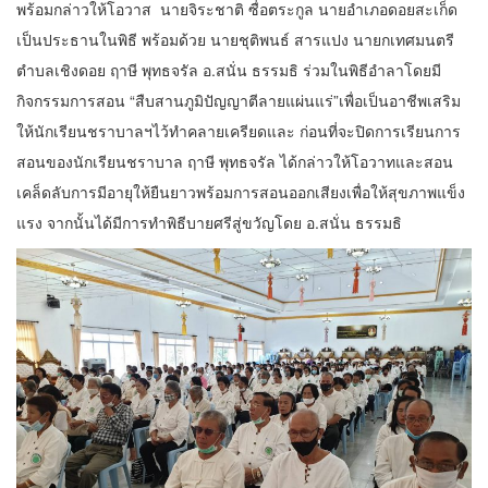
พร้อมกล่าวให้โอวาส นายจิระชาติ ซื่อตระกูล นายอำเภอดอยสะเก็ด
เป็นประธานในพิธี พร้อมด้วย นายชุติพนธ์ สารแปง นายกเทศมนตรี
ตำบลเชิงดอย ฤาษี พุทธจรัล อ.สนั่น ธรรมธิ ร่วมในพิธีอำลาโดยมี
กิจกรรมการสอน “สืบสานภูมิปัญญาตีลายแผ่นแร่”เพื่อเป็นอาชีพเสริม
ให้นักเรียนชราบาลฯไว้ทำคลายเครียดและ ก่อนที่จะปิดการเรียนการ
สอนของนักเรียนชราบาล ฤาษี พุทธจรัล ได้กล่าวให้โอวาทและสอน
เคล็ดลับการมีอายุให้ยืนยาวพร้อมการสอนออกเสียงเพื่อให้สุขภาพแข็ง
แรง จากนั้นได้มีการทำพิธีบายศรีสู่ขวัญโดย อ.สนั่น ธรรมธิ