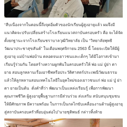
“สืบเนื่องจากในตอนนี้ถึงจุดอิ่มตัวของนักเรียนผู้สูงอายุแล้ว ผมจึงมี
แนวคิดจะปรับเปลี่ยนสร้างโรงเรียนแนวสถาบันครอบครัว คือ จะได้จัด
ตั้งยกฐานะจากโรงเรียนชราบาลวุฒิวิทยาลัย เป็น “วิทยาลัยพุทธิ
วัฒนาประชาสุขสันต์” ในเดือนพฤศจิกายน 2563 นี้ โดยจะเปิดให้มีผู้
สูงอายุ แม่บ้านพ่อบ้าน ตลอดจนเยาวชนและเด็กๆ ได้มีโอกาสเข้ามา
เรียนรู้ร่วมกัน โดยสร้างความผูกพันในครอบครัวให้ พ่อ แม่ ปู่ย่า ตา
ยาย สอนลูกหลานเรื่องอาชีพหรือประวัติศาสตร์ประเพณีวัฒนธรรม
แล้วให้ลูกหลานสอนเทคโนโลยีในยุคใหม่ของเยาวชนแก่ พ่อ แม่ ปู่ ย่า
ตา ยายเป็นต้น ดั่งคำที่ว่า พัฒนาเป็นแหล่งเรียนรู้ เพื่อการพัฒนา
คุณภาพชีวิต ผู้สูงอายุพื้นฐานการมีส่วนร่วม ส่งเสริม สนับสนุนชุมชน
ให้มีศักยภาพ มีความพร้อม ในการเป็นกลไกขับเคลื่อนงานด้านผู้สูงอายุ
สู่สถาบันครอบครัวที่อบอุ่นต่อไป”นายชุติพนธ์ กล่าวทิ้งท้าย