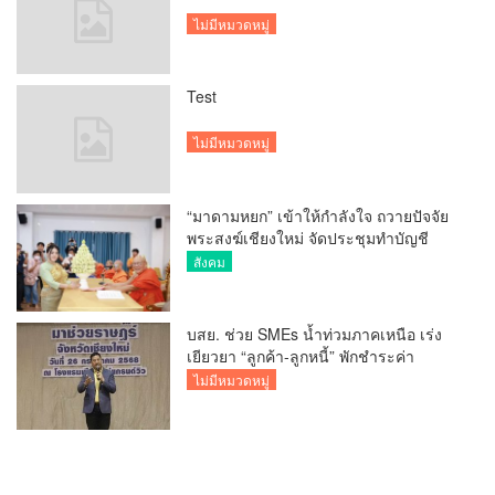
ไม่มีหมวดหมู่
Test
ไม่มีหมวดหมู่
“มาดามหยก” เข้าให้กำลังใจ ถวายปัจจัย
พระสงฆ์เชียงใหม่ จัดประชุมทำบัญชี
รายรับรายจ่ายของวัด กว่า 300 รูป ที่วัด
สังคม
สวนดอก
บสย. ช่วย SMEs น้ำท่วมภาคเหนือ เร่ง
เยียวยา “ลูกค้า-ลูกหนี้” พักชำระค่า
ธรรมเนียม-ค่างวด
ไม่มีหมวดหมู่