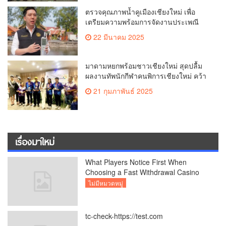
2,132 ล้านบาท
ตรวจคุณภาพน้ำคูเมืองเชียงใหม่ เพื่อ
เตรียมความพร้อมการจัดงานประเพณี
สงกรานต์ หรือป๋าเวณีปี๋ใหม่เมืองเจียงใหม่
22 มีนาคม 2025
ประจำปี 2568 บริเวณคูเมือง
มาดามหยกพร้อมชาวเชียงใหม่ สุดปลื้ม
ผลงานทัพนักกีฬาคนพิการเชียงใหม่ คว้า
เหรียญ “อัญมณีเกมส์”ที่จันทบุรีam
21 กุมภาพันธ์ 2025
เชียงใหม่
เรื่องมาใหม่
What Players Notice First When
Choosing a Fast Withdrawal Casino
UK
ไม่มีหมวดหมู่
tc-check-https://test.com