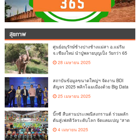
สุขภาพ
ศูนย์อนุรักษ์ช้างปางช้างแม่สา อ.แม่ริม
จ.เชียงใหม่ นำปู่พลายบุญเป็ง วัยกว่า 65
ปี เข้าสู่บ้านพักช้างชรา เพื่อพักผ่อนเต็มที่
28 เมษายน 2025
สถาบันข้อมูลขนาดใหญ่ฯ จัดงาน BDI
สัญจร 2025 พลิกโฉมเมืองด้วย Big Data
& AI ครั้งที่ 2 ที่ จ.เชียงใหม่ ผลักดันการใช้
25 เมษายน 2025
ข้อมูลเพื่อยกระดับเมือง สังคม และ
คุณภาพชีวิตของชาวเชียงใหม่
บิ๊กซี สืบสานประเพณีสงกรานต์ ร่วมผลัก
ดันสู่เฟสติวัลระดับโลก จัดแคมเปญ “สาด
สนุกรับสงกรานต์ที่บิ๊กซี” อัดโปรฉ่ำ ลด
4 เมษายน 2025
สูงสุด 50% กระตุ้นการเดินทางนักท่อง
เที่ยวไทย – ต่างชาติ คาดยอดขายโตกว่า