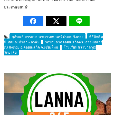
ประชาสุขสันต์”
ชุติพนธ์ สารแปง นายกเทศมนตรีตำบลเชิงดอย
พิธีปัจฉิม
นิเทศและอำลา - อาลัย
วัดพระธาตุดอยสะเก็ดพระอารมหลวง
ต.เชิงดอย อ.ดอยสะเก็ด จ.เชียงใหม่
โรงเรียนชราบาลวุฒิ
วิทยาลัย