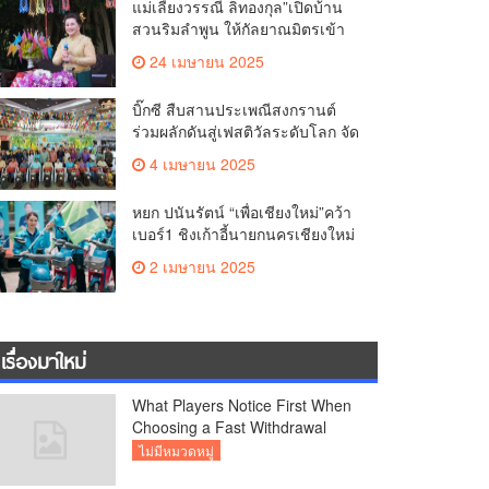
แม่เลี้ยงวรรณี ลิทองกุล”เปิดบ้าน
สวนริมลำพูน ให้กัลยาณมิตรเข้า
สระเกล้าดำหัว ขอพรเนื่องใน
24 เมษายน 2025
ประเพณีสงกรานต์ 2568 เพื่อ
สืบสาน อนุรักษ์ประเพณีอันดีงามที่
บิ๊กซี สืบสานประเพณีสงกรานต์
สืบทอดกันมาแต่โบราณ
ร่วมผลักดันสู่เฟสติวัลระดับโลก จัด
แคมเปญ “สาดสนุกรับสงกรานต์ที่
4 เมษายน 2025
บิ๊กซี” อัดโปรฉ่ำ ลดสูงสุด 50%
กระตุ้นการเดินทางนักท่องเที่ยว
หยก ปนันรัตน์ “เพื่อเชียงใหม่”คว้า
ไทย – ต่างชาติ คาดยอดขายโตก
เบอร์1 ชิงเก้าอี้นายกนครเชียงใหม่
ว่า 2,132 ล้านบาท
พร้อมลุยหาเสียงเต็มที่
2 เมษายน 2025
เรื่องมาใหม่
What Players Notice First When
Choosing a Fast Withdrawal
Casino UK
ไม่มีหมวดหมู่