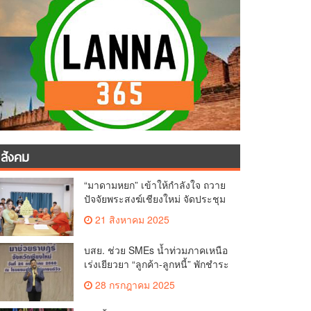
สังคม
“มาดามหยก” เข้าให้กำลังใจ ถวาย
ปัจจัยพระสงฆ์เชียงใหม่ จัดประชุม
ทำบัญชีรายรับรายจ่ายของวัด กว่า
21 สิงหาคม 2025
300 รูป ที่วัดสวนดอก
บสย. ช่วย SMEs น้ำท่วมภาคเหนือ
เร่งเยียวยา “ลูกค้า-ลูกหนี้” พักชำระ
ค่าธรรมเนียม-ค่างวด
28 กรกฎาคม 2025