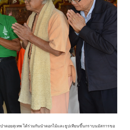
นที่ป่าดอยสุเทพ ได้ร่วมกันนำดอกไม้และธูปเทียนขึ้นกราบนมัสการขอ