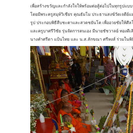
เพื่อสร้างขวัญและกำลังใจให้พร้อมต่อสู้ต่อไปในทุกรูป
โดยมีพระครูสมุห์วิเชียร คุณธัมโม ประธานสงฆ์วัดเจดีย์
รูป ประกอบพิธีสืบชะตาและสวดชยันโต เพื่ออวยชัยให้ศีล
และครูบาศรีวิชัย รุ่นจัดการตนเอง มีนายชัชวาลย์ ทองดีเ
นางคำศรีดา แป้นไทย และ น.ส.ลักขณา ศรีหงส์ ร่วมในพิธ