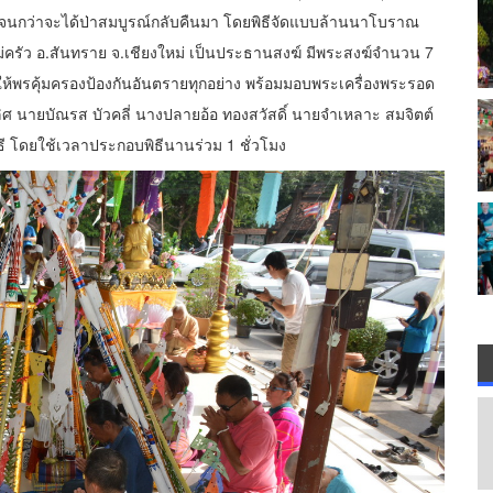
แบบจนกว่าจะได้ป่าสมบูรณ์กลับคืนมา โดยพิธีจัดแบบล้านนาโบราณ
แม่ครัว อ.สันทราย จ.เชียงใหม่ เป็นประธานสงฆ์ มีพระสงฆ์จำนวน 7
ให้พรคุ้มครองป้องกันอันตรายทุกอย่าง พร้อมมอบพระเครื่องพระรอด
ลิศ นายบัณรส บัวคลี่ นางปลายอ้อ ทองสวัสดิ์ นายจำเหลาะ สมจิตต์
ี โดยใช้เวลาประกอบพิธีนานร่วม 1 ชั่วโมง