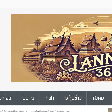
งเที่ยว
บันเทิง
กีฬา
สกู๊ปข่าว
สังคม
ทำพิธีบายศรีสู่ขวัญส่ง แกนนำที่ถูกแจ้งจับไปกรุงเทพ