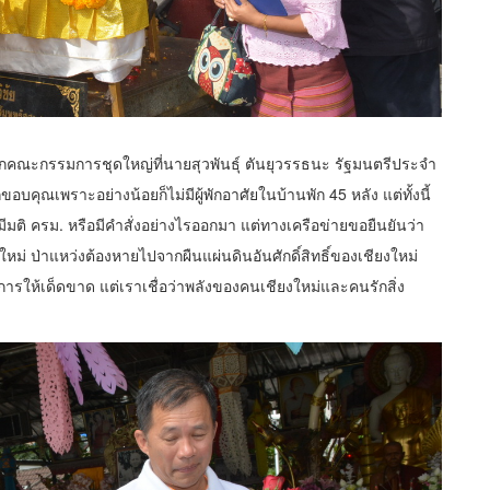
งจากคณะกรรมการชุดใหญ่ที่นายสุวพันธุ์ ตันยุวรรธนะ รัฐมนตรีประจำ
คุณเพราะอย่างน้อยก็ไม่มีผู้พักอาศัยในบ้านพัก 45 หลัง แต่ทั้งนี้
มติ ครม. หรือมีคำสั่งอย่างไรออกมา แต่ทางเครือข่ายขอยืนยันว่า
ใหม่ ป่าแหว่งต้องหายไปจากผืนแผ่นดินอันศักดิ์สิทธิ์ของเชียงใหม่
ัดการให้เด็ดขาด แต่เราเชื่อว่าพลังของคนเชียงใหม่และคนรักสิ่ง