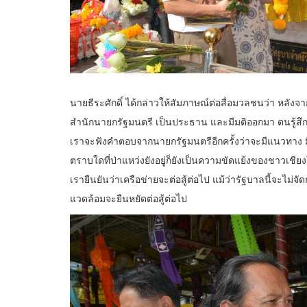
นายธีระศักดิ์ ได้กล่าวให้สัมภาษณ์ต่อสื่อมวลชนว่า หลั
สำนักนายกรัฐมนตรี เป็นประธาน และมีมติออกมา ตนรู้สึกขอบ
เราจะฟังคำตอบจากนายกรัฐมนตรีอีกครั้งว่าจะมีแนวทาง มี
ตราบใดที่ป่าแหว่งยังอยู่ก็ยังเป็นความขัดแย้งของชาวเชียง
เรายืนยันว่าเครือข่ายจะต่อสู้ต่อไป แม้ว่ารัฐบาลนี้จะไม่จ
แวดล้อมจะยืนหยัดต่อสู้ต่อไป