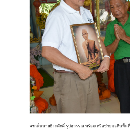
จากนั้นนายธีระศักดิ์ รูปสุวรรณ พร้อมเครือข่ายขอคืนพื้