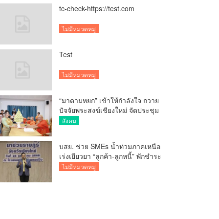
tc-check-https://test.com
ไม่มีหมวดหมู่
Test
ไม่มีหมวดหมู่
“มาดามหยก” เข้าให้กำลังใจ ถวาย
ปัจจัยพระสงฆ์เชียงใหม่ จัดประชุม
ทำบัญชีรายรับรายจ่ายของวัด กว่า
สังคม
300 รูป ที่วัดสวนดอก
บสย. ช่วย SMEs น้ำท่วมภาคเหนือ
เร่งเยียวยา “ลูกค้า-ลูกหนี้” พักชำระ
ค่าธรรมเนียม-ค่างวด
ไม่มีหมวดหมู่