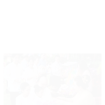
“แม่เลี้ยงวรรณี ลิทองกุล” กรรมการผู้จัดการบริษัท วีพีเอ็น คอลเล็
คชั่นส์ จำกัด มีประสบการณ์ในงานด้านมวลชน และสิ่งแวดล้อมโดย
เฉพาะการบริหารจัดการขยะมูลฝอย แบบครบวงจร มานานกว่า 20 ปี
ปัจจุบัน ดำเนินธุรกิจในด้านการจัดการขยะมูลฝอยชุมชน โดยการนำ
มาใช้ในการผลิตพลังงานไฟฟ้า นอกจากการทำธุรกิจแล้ว แม่เลี้ยง
วรรณียังได้ช่วยเหลือสังคมและสนับสนุนกิจกรรมที่เป็นประโยชน์ต่อ
สังคม ส่วนรวมและประเทศชาติอีกหลายโครงการด้วย.
เข้าสระเกล้าดำหัว ขอพรเนื่องในประเพณีสงกรานต์ 2568
แม่
เลี้ยงวรรณี ลิทองกุล