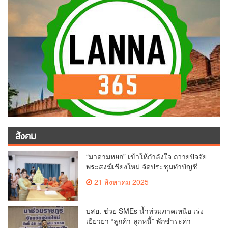
สวนดอก
บสย. ช่วย SMEs น้ำท่วมภาคเหนือ เร่ง
เยียวยา “ลูกค้า-ลูกหนี้” พักชำระค่า
ธรรมเนียม-ค่างวด
28 กรกฎาคม 2025
แม่เลี้ยงวรรณี ลิทองกุล”เปิดบ้านสวนริม
ลำพูน ให้กัลยาณมิตรเข้าสระเกล้าดำหัว
ขอพรเนื่องในประเพณีสงกรานต์ 2568
24 เมษายน 2025
เพื่อสืบสาน อนุรักษ์ประเพณีอันดีงามที่
สืบทอดกันมาแต่โบราณ
บิ๊กซี สืบสานประเพณีสงกรานต์ ร่วมผลัก
ดันสู่เฟสติวัลระดับโลก จัดแคมเปญ “สาด
สนุกรับสงกรานต์ที่บิ๊กซี” อัดโปรฉ่ำ ลด
4 เมษายน 2025
สูงสุด 50% กระตุ้นการเดินทางนักท่อง
เที่ยวไทย – ต่างชาติ คาดยอดขายโตกว่า
2,132 ล้านบาท
หยก ปนันรัตน์ “เพื่อเชียงใหม่”คว้าเบอร์1
ชิงเก้าอี้นายกนครเชียงใหม่พร้อมลุยหา
เสียงเต็มที่
2 เมษายน 2025