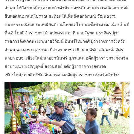
ลำพูน ให้กัลยาณมิตรสระเกล้าดำหัว ขอพรสืบสานประเพณีสงกรานต์
สืบทอดกันมาแต่โบราณ สะท้อนให้เห็นถึงเอกลักษณ์ วัฒนธรรม
ขนบธรรมเนียมประเพณีอันดีงามไทยแต่โบราณซึ่งทำมาต่อเนื่องเป็นปี
ที่ 42 โดยมีข้าราชการฝ่ายปกครอง อาทิ นายรัฐพล นราดิศร ผู้ว่า
ราชการจังหวัดพะเยา,นายวิวัฒน์ อินทร์ไทยวงศ์ ผู้ว่าราชการจังหวัด
ลำพูน,พล.ต.ท.กฤตธาพล ยี่สาคร ผบช.ภ.5 ,นายพิชัย เลิศพงค์อดิศร
นายก อบจ. เชียงใหม่,นายธานินทร์ สุภาแสน อดีตผู้ว่าราชการจังหวัด
ลำปาง,นายเจริญฤทธิ์ สงวนสัตย์ อดีตผู้ว่าราชการจังหวัด
เชียงใหม่,นายสิทธิชัย จินดาหลวงอดีตผู้ว่าราชการจังหวัดลำปาง