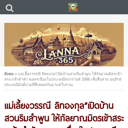
สังคม
»
แม่เลี้ยงวรรณี ลิทองกุล”เปิดบ้านสวนริมลำพูน ให้กัลยาณมิตรเข้า
สระเกล้าดำหัว ขอพรเนื่องในประเพณีสงกรานต์ 2568 เพื่อสืบสาน อนุรักษ์
ประเพณีอันดีงามที่สืบทอดกันมาแต่โบราณ
แม่เลี้ยงวรรณี ลิทองกุล”เปิดบ้าน
สวนริมลำพูน ให้กัลยาณมิตรเข้าสระ