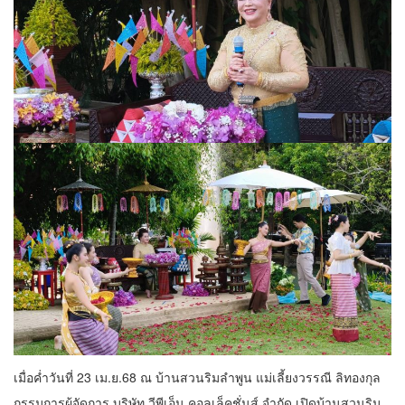
เมื่อค่ำวันที่ 23 เม.ย.68 ณ บ้านสวนริมลำพูน แม่เลี้ยงวรรณี ลิทองกุล
กรรมการผู้จัดการ บริษัท วีพีเอ็น คอลเล็คชั่นส์ จำกัด เปิดบ้านสวนริม