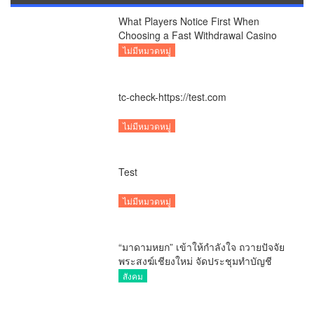
พระสงฆ์เชียงใหม่ จัดประชุมทำบัญชี
รายรับรายจ่ายของวัด กว่า 300 รูป ที่วัด
สังคม
สวนดอก
บสย. ช่วย SMEs น้ำท่วมภาคเหนือ เร่ง
เยียวยา “ลูกค้า-ลูกหนี้” พักชำระค่า
ธรรมเนียม-ค่างวด
ไม่มีหมวดหมู่