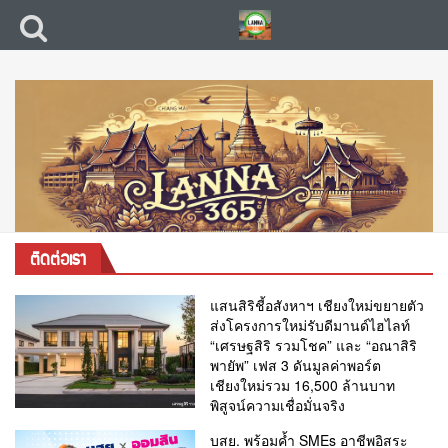
ติดต่อเรา
แสนสิริชี้อสังหาฯ เชียงใหม่ขยายตัว
ส่งโครงการใหม่รับดีมานด์ไฮไลท์
“เศรษฐสิริ รวมโชค” และ “อณาสิริ
พายัพ” เฟส 3 ดันมูลค่าพอร์ต
เชียงใหม่รวม 16,500 ล้านบาท
พิสูจน์ความเชื่อมั่นจริง
บสย. พร้อมค้ำ SMEs อาชีพอิสระ