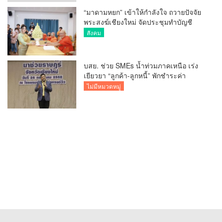
“มาดามหยก” เข้าให้กำลังใจ ถวายปัจจัย
พระสงฆ์เชียงใหม่ จัดประชุมทำบัญชี
รายรับรายจ่ายของวัด กว่า 300 รูป ที่วัด
สังคม
สวนดอก
บสย. ช่วย SMEs น้ำท่วมภาคเหนือ เร่ง
เยียวยา “ลูกค้า-ลูกหนี้” พักชำระค่า
ธรรมเนียม-ค่างวด
ไม่มีหมวดหมู่