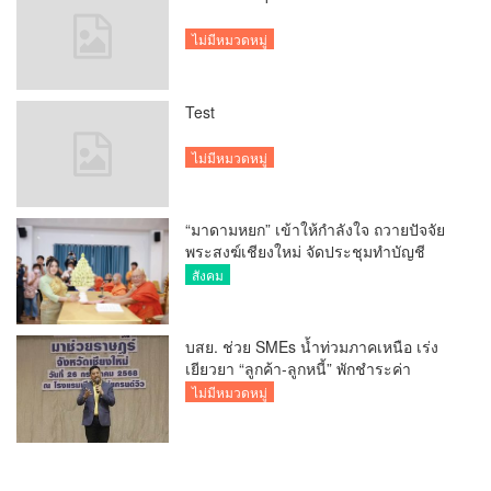
ไม่มีหมวดหมู่
Test
ไม่มีหมวดหมู่
“มาดามหยก” เข้าให้กำลังใจ ถวายปัจจัย
พระสงฆ์เชียงใหม่ จัดประชุมทำบัญชี
รายรับรายจ่ายของวัด กว่า 300 รูป ที่วัด
สังคม
สวนดอก
บสย. ช่วย SMEs น้ำท่วมภาคเหนือ เร่ง
เยียวยา “ลูกค้า-ลูกหนี้” พักชำระค่า
ธรรมเนียม-ค่างวด
ไม่มีหมวดหมู่