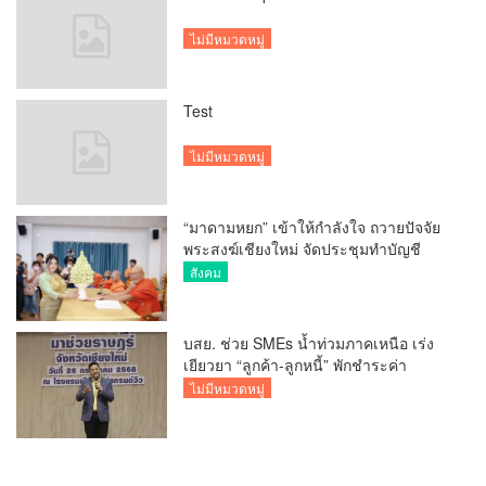
ไม่มีหมวดหมู่
Test
ไม่มีหมวดหมู่
“มาดามหยก” เข้าให้กำลังใจ ถวายปัจจัย
พระสงฆ์เชียงใหม่ จัดประชุมทำบัญชี
รายรับรายจ่ายของวัด กว่า 300 รูป ที่วัด
สังคม
สวนดอก
บสย. ช่วย SMEs น้ำท่วมภาคเหนือ เร่ง
เยียวยา “ลูกค้า-ลูกหนี้” พักชำระค่า
ธรรมเนียม-ค่างวด
ไม่มีหมวดหมู่