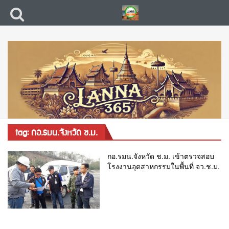
tag: กอ.รมน.จังหวัด ช.ม.
กอ.รมน.จังหวัด ช.ม. เข้าตรวจสอบ
โรงงานอุตสาหกรรมในพื้นที่ จว.ช.ม.