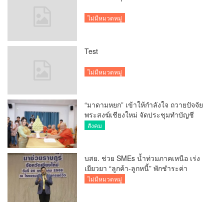
ไม่มีหมวดหมู่
Test
ไม่มีหมวดหมู่
“มาดามหยก” เข้าให้กำลังใจ ถวายปัจจัย
พระสงฆ์เชียงใหม่ จัดประชุมทำบัญชี
รายรับรายจ่ายของวัด กว่า 300 รูป ที่วัด
สังคม
สวนดอก
บสย. ช่วย SMEs น้ำท่วมภาคเหนือ เร่ง
เยียวยา “ลูกค้า-ลูกหนี้” พักชำระค่า
ธรรมเนียม-ค่างวด
ไม่มีหมวดหมู่