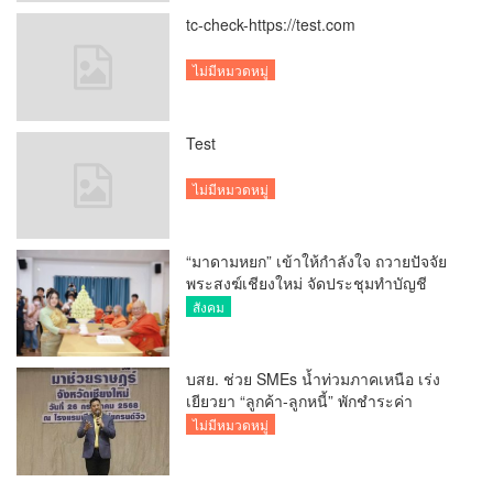
tc-check-https://test.com
ไม่มีหมวดหมู่
Test
ไม่มีหมวดหมู่
“มาดามหยก” เข้าให้กำลังใจ ถวายปัจจัย
พระสงฆ์เชียงใหม่ จัดประชุมทำบัญชี
รายรับรายจ่ายของวัด กว่า 300 รูป ที่วัด
สังคม
สวนดอก
บสย. ช่วย SMEs น้ำท่วมภาคเหนือ เร่ง
เยียวยา “ลูกค้า-ลูกหนี้” พักชำระค่า
ธรรมเนียม-ค่างวด
ไม่มีหมวดหมู่