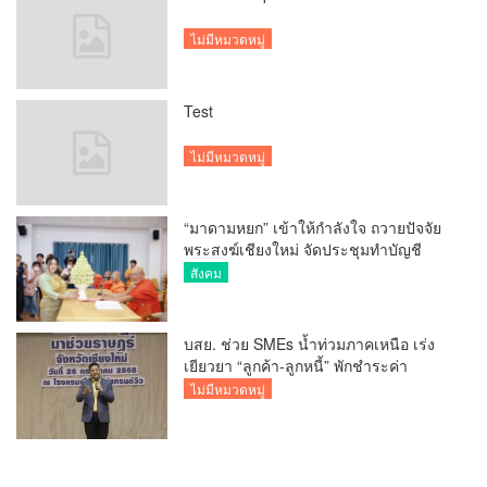
ไม่มีหมวดหมู่
Test
ไม่มีหมวดหมู่
“มาดามหยก” เข้าให้กำลังใจ ถวายปัจจัย
พระสงฆ์เชียงใหม่ จัดประชุมทำบัญชี
รายรับรายจ่ายของวัด กว่า 300 รูป ที่วัด
สังคม
สวนดอก
บสย. ช่วย SMEs น้ำท่วมภาคเหนือ เร่ง
เยียวยา “ลูกค้า-ลูกหนี้” พักชำระค่า
ธรรมเนียม-ค่างวด
ไม่มีหมวดหมู่