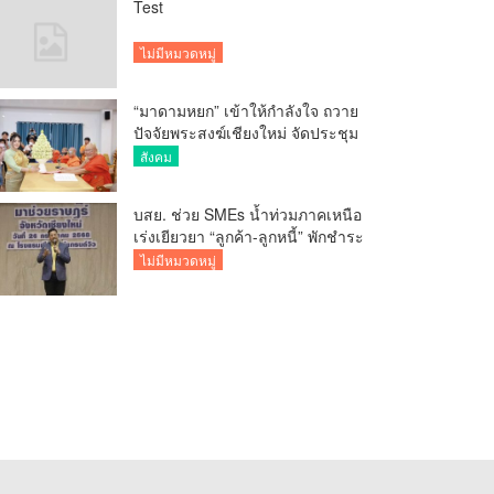
Test
ไม่มีหมวดหมู่
“มาดามหยก” เข้าให้กำลังใจ ถวาย
ปัจจัยพระสงฆ์เชียงใหม่ จัดประชุม
ทำบัญชีรายรับรายจ่ายของวัด กว่า
สังคม
300 รูป ที่วัดสวนดอก
บสย. ช่วย SMEs น้ำท่วมภาคเหนือ
เร่งเยียวยา “ลูกค้า-ลูกหนี้” พักชำระ
ค่าธรรมเนียม-ค่างวด
ไม่มีหมวดหมู่