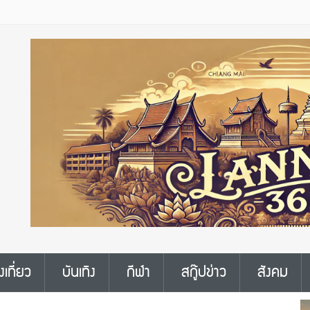
งเที่ยว
บันเทิง
กีฬา
สกู๊ปข่าว
สังคม