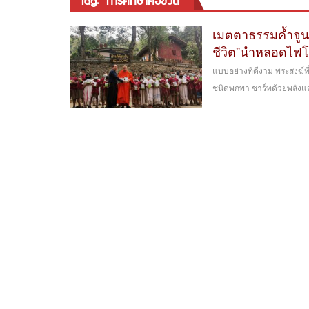
tag: “การศึกษาคือชีวิต”
เมตตาธรรมค้ำจูนโ
ชีวิต”นำหลอดไฟโ
แบบอย่างที่ดีงาม พระสงฆ์
ชนิดพกพา ชาร์ทด้วยพลังแสง