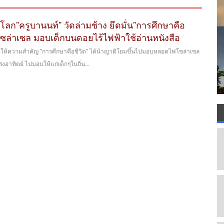
ลก”ครูบานนท์” วัดล่ามช้าง ยึดมั่น”การศึกษาคือ
ซล่าเซล มอบเด็กบนดอยไร้ไฟฟ้าใช้อ่านหนังสือ
ที่ให้ความสำคัญ "การศึกษาคือชีวิต" ได้นำญาติโยมขึ้นไปมอบหลอดไฟโซล่าเซล
อาทิตย์ ไปมอบให้แก่เด็กๆในถิ่น...