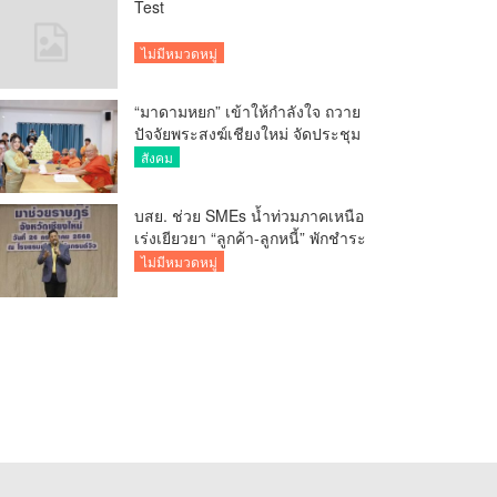
Test
ไม่มีหมวดหมู่
“มาดามหยก” เข้าให้กำลังใจ ถวาย
ปัจจัยพระสงฆ์เชียงใหม่ จัดประชุม
ทำบัญชีรายรับรายจ่ายของวัด กว่า
สังคม
300 รูป ที่วัดสวนดอก
บสย. ช่วย SMEs น้ำท่วมภาคเหนือ
เร่งเยียวยา “ลูกค้า-ลูกหนี้” พักชำระ
ค่าธรรมเนียม-ค่างวด
ไม่มีหมวดหมู่