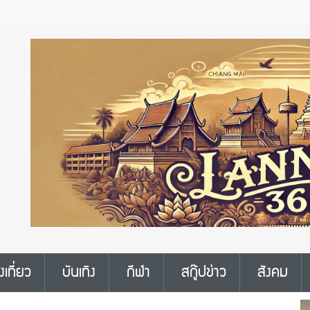
งเที่ยว
บันเทิง
กีฬา
สกู๊ปข่าว
สังคม