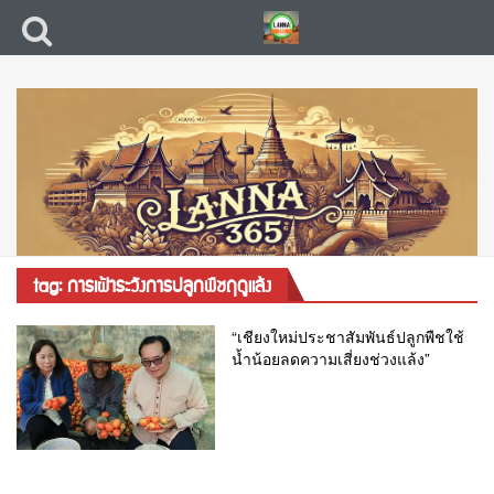
tag: การเฝ้าระวังการปลูกพืชฤดูแล้ง
“เชียงใหม่ประชาสัมพันธ์ปลูกพืชใช้
น้ำน้อยลดความเสี่ยงช่วงแล้ง”