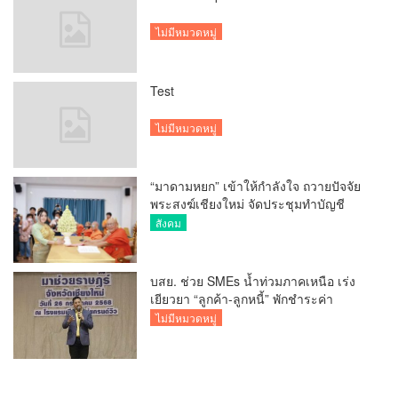
ไม่มีหมวดหมู่
Test
ไม่มีหมวดหมู่
“มาดามหยก” เข้าให้กำลังใจ ถวายปัจจัย
พระสงฆ์เชียงใหม่ จัดประชุมทำบัญชี
รายรับรายจ่ายของวัด กว่า 300 รูป ที่วัด
สังคม
สวนดอก
บสย. ช่วย SMEs น้ำท่วมภาคเหนือ เร่ง
เยียวยา “ลูกค้า-ลูกหนี้” พักชำระค่า
ธรรมเนียม-ค่างวด
ไม่มีหมวดหมู่