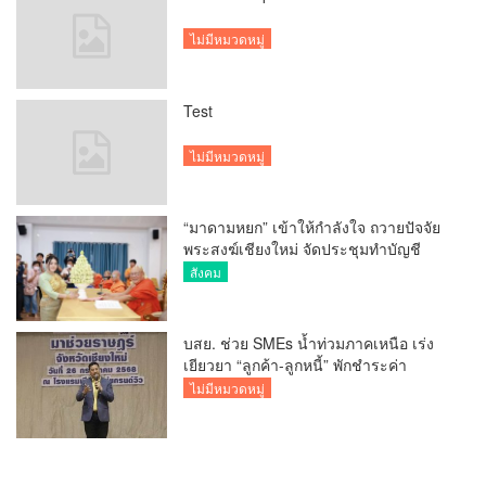
ไม่มีหมวดหมู่
Test
ไม่มีหมวดหมู่
“มาดามหยก” เข้าให้กำลังใจ ถวายปัจจัย
พระสงฆ์เชียงใหม่ จัดประชุมทำบัญชี
รายรับรายจ่ายของวัด กว่า 300 รูป ที่วัด
สังคม
สวนดอก
บสย. ช่วย SMEs น้ำท่วมภาคเหนือ เร่ง
เยียวยา “ลูกค้า-ลูกหนี้” พักชำระค่า
ธรรมเนียม-ค่างวด
ไม่มีหมวดหมู่