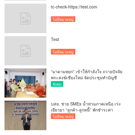
tc-check-https://test.com
ไม่มีหมวดหมู่
Test
ไม่มีหมวดหมู่
“มาดามหยก” เข้าให้กำลังใจ ถวายปัจจัย
พระสงฆ์เชียงใหม่ จัดประชุมทำบัญชี
รายรับรายจ่ายของวัด กว่า 300 รูป ที่วัด
สังคม
สวนดอก
บสย. ช่วย SMEs น้ำท่วมภาคเหนือ เร่ง
เยียวยา “ลูกค้า-ลูกหนี้” พักชำระค่า
ธรรมเนียม-ค่างวด
ไม่มีหมวดหมู่