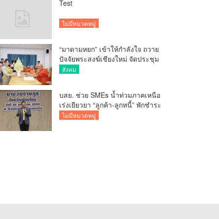
Test
ไม่มีหมวดหมู่
“มาดามหยก” เข้าให้กำลังใจ ถวาย
ปัจจัยพระสงฆ์เชียงใหม่ จัดประชุม
ทำบัญชีรายรับรายจ่ายของวัด กว่า
สังคม
300 รูป ที่วัดสวนดอก
บสย. ช่วย SMEs น้ำท่วมภาคเหนือ
เร่งเยียวยา “ลูกค้า-ลูกหนี้” พักชำระ
ค่าธรรมเนียม-ค่างวด
ไม่มีหมวดหมู่