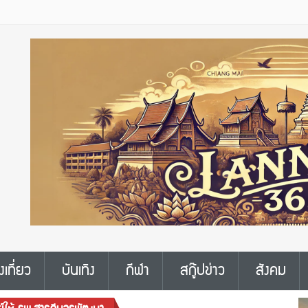
งเที่ยว
บันเทิง
กีฬา
สกู๊ปข่าว
สังคม