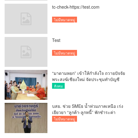
tc-check-https://test.com
ไม่มีหมวดหมู่
Test
ไม่มีหมวดหมู่
“มาดามหยก” เข้าให้กำลังใจ ถวายปัจจัย
พระสงฆ์เชียงใหม่ จัดประชุมทำบัญชี
รายรับรายจ่ายของวัด กว่า 300 รูป ที่วัด
สังคม
สวนดอก
บสย. ช่วย SMEs น้ำท่วมภาคเหนือ เร่ง
เยียวยา “ลูกค้า-ลูกหนี้” พักชำระค่า
ธรรมเนียม-ค่างวด
ไม่มีหมวดหมู่