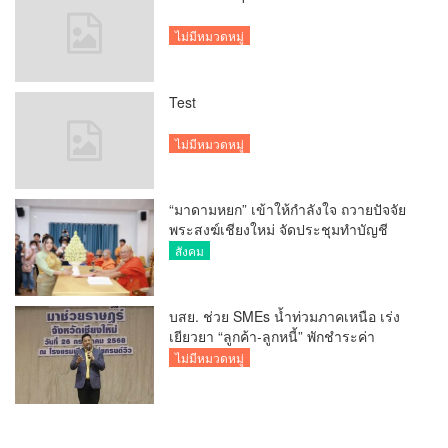
ไม่มีหมวดหมู่
Test
ไม่มีหมวดหมู่
“มาดามหยก” เข้าให้กำลังใจ ถวายปัจจัย
พระสงฆ์เชียงใหม่ จัดประชุมทำบัญชี
รายรับรายจ่ายของวัด กว่า 300 รูป ที่วัด
สังคม
สวนดอก
บสย. ช่วย SMEs น้ำท่วมภาคเหนือ เร่ง
เยียวยา “ลูกค้า-ลูกหนี้” พักชำระค่า
ธรรมเนียม-ค่างวด
ไม่มีหมวดหมู่