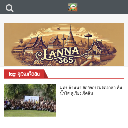
tag: คูเวียงเจ็ดลิน
มทร.ล้านนา จัดกิจกรรมจิตอาสา คืน
น้ำใส คูเวียงเจ็ดลิน