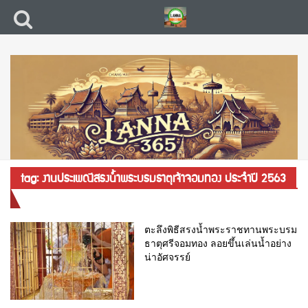
tag: งานประเพณีสรงน้ำพระบรมธาตุเจ้าจอมทอง ประจำปี 2563
ตะลึงพิธีสรงน้ำพระราชทานพระบรม
ธาตุศรีจอมทอง ลอยขึ้นเล่นน้ำอย่าง
น่าอัศจรรย์