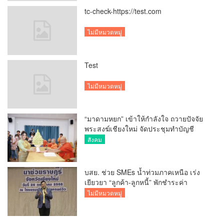
tc-check-https://test.com
ไม่มีหมวดหมู่
Test
ไม่มีหมวดหมู่
“มาดามหยก” เข้าให้กำลังใจ ถวายปัจจัย
พระสงฆ์เชียงใหม่ จัดประชุมทำบัญชี
รายรับรายจ่ายของวัด กว่า 300 รูป ที่วัด
สังคม
สวนดอก
บสย. ช่วย SMEs น้ำท่วมภาคเหนือ เร่ง
เยียวยา “ลูกค้า-ลูกหนี้” พักชำระค่า
ธรรมเนียม-ค่างวด
ไม่มีหมวดหมู่