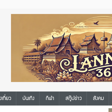
งเที่ยว
บันเทิง
กีฬา
สกู๊ปข่าว
สังคม