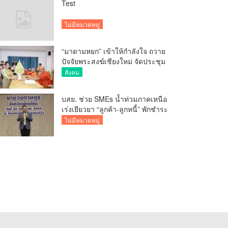
Test
ไม่มีหมวดหมู่
“มาดามหยก” เข้าให้กำลังใจ ถวาย
ปัจจัยพระสงฆ์เชียงใหม่ จัดประชุม
ทำบัญชีรายรับรายจ่ายของวัด กว่า
สังคม
300 รูป ที่วัดสวนดอก
บสย. ช่วย SMEs น้ำท่วมภาคเหนือ
เร่งเยียวยา “ลูกค้า-ลูกหนี้” พักชำระ
ค่าธรรมเนียม-ค่างวด
ไม่มีหมวดหมู่