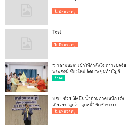
ไม่มีหมวดหมู่
Test
ไม่มีหมวดหมู่
“มาดามหยก” เข้าให้กำลังใจ ถวายปัจจัย
พระสงฆ์เชียงใหม่ จัดประชุมทำบัญชี
รายรับรายจ่ายของวัด กว่า 300 รูป ที่วัด
สังคม
สวนดอก
บสย. ช่วย SMEs น้ำท่วมภาคเหนือ เร่ง
เยียวยา “ลูกค้า-ลูกหนี้” พักชำระค่า
ธรรมเนียม-ค่างวด
ไม่มีหมวดหมู่