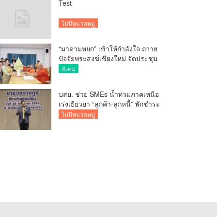
Test
ไม่มีหมวดหมู่
“มาดามหยก” เข้าให้กำลังใจ ถวาย
ปัจจัยพระสงฆ์เชียงใหม่ จัดประชุม
ทำบัญชีรายรับรายจ่ายของวัด กว่า
สังคม
300 รูป ที่วัดสวนดอก
บสย. ช่วย SMEs น้ำท่วมภาคเหนือ
เร่งเยียวยา “ลูกค้า-ลูกหนี้” พักชำระ
ค่าธรรมเนียม-ค่างวด
ไม่มีหมวดหมู่