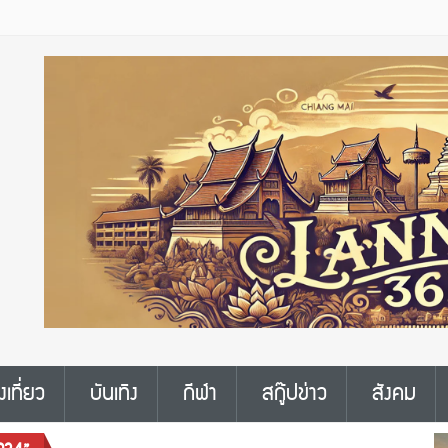
งเที่ยว
บันเทิง
กีฬา
สกู๊ปข่าว
สังคม