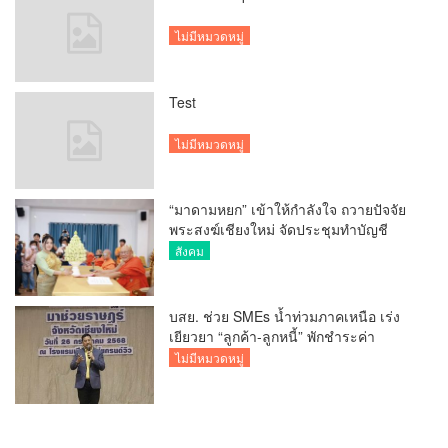
ไม่มีหมวดหมู่
Test
ไม่มีหมวดหมู่
“มาดามหยก” เข้าให้กำลังใจ ถวายปัจจัย
พระสงฆ์เชียงใหม่ จัดประชุมทำบัญชี
รายรับรายจ่ายของวัด กว่า 300 รูป ที่วัด
สังคม
สวนดอก
บสย. ช่วย SMEs น้ำท่วมภาคเหนือ เร่ง
เยียวยา “ลูกค้า-ลูกหนี้” พักชำระค่า
ธรรมเนียม-ค่างวด
ไม่มีหมวดหมู่