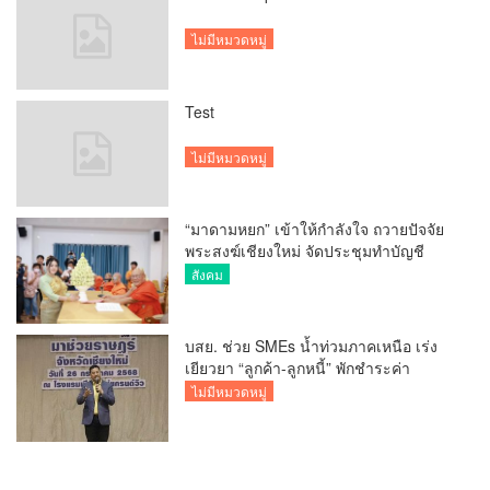
ไม่มีหมวดหมู่
Test
ไม่มีหมวดหมู่
“มาดามหยก” เข้าให้กำลังใจ ถวายปัจจัย
พระสงฆ์เชียงใหม่ จัดประชุมทำบัญชี
รายรับรายจ่ายของวัด กว่า 300 รูป ที่วัด
สังคม
สวนดอก
บสย. ช่วย SMEs น้ำท่วมภาคเหนือ เร่ง
เยียวยา “ลูกค้า-ลูกหนี้” พักชำระค่า
ธรรมเนียม-ค่างวด
ไม่มีหมวดหมู่