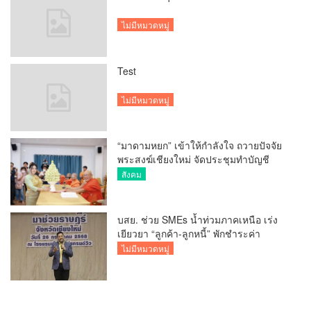
ไม่มีหมวดหมู่
Test
ไม่มีหมวดหมู่
“มาดามหยก” เข้าให้กำลังใจ ถวายปัจจัย
พระสงฆ์เชียงใหม่ จัดประชุมทำบัญชี
รายรับรายจ่ายของวัด กว่า 300 รูป ที่วัด
สังคม
สวนดอก
บสย. ช่วย SMEs น้ำท่วมภาคเหนือ เร่ง
เยียวยา “ลูกค้า-ลูกหนี้” พักชำระค่า
ธรรมเนียม-ค่างวด
ไม่มีหมวดหมู่