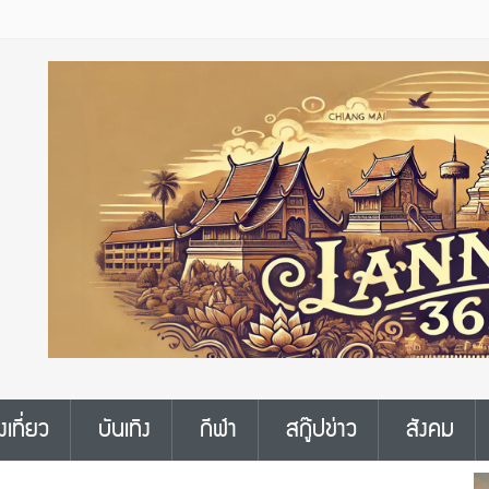
งเที่ยว
บันเทิง
กีฬา
สกู๊ปข่าว
สังคม