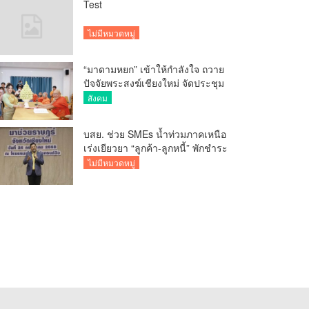
Test
ไม่มีหมวดหมู่
“มาดามหยก” เข้าให้กำลังใจ ถวาย
ปัจจัยพระสงฆ์เชียงใหม่ จัดประชุม
ทำบัญชีรายรับรายจ่ายของวัด กว่า
สังคม
300 รูป ที่วัดสวนดอก
บสย. ช่วย SMEs น้ำท่วมภาคเหนือ
เร่งเยียวยา “ลูกค้า-ลูกหนี้” พักชำระ
ค่าธรรมเนียม-ค่างวด
ไม่มีหมวดหมู่