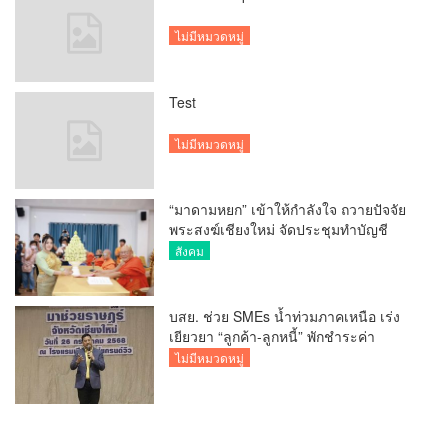
ไม่มีหมวดหมู่
Test
ไม่มีหมวดหมู่
“มาดามหยก” เข้าให้กำลังใจ ถวายปัจจัย
พระสงฆ์เชียงใหม่ จัดประชุมทำบัญชี
รายรับรายจ่ายของวัด กว่า 300 รูป ที่วัด
สังคม
สวนดอก
บสย. ช่วย SMEs น้ำท่วมภาคเหนือ เร่ง
เยียวยา “ลูกค้า-ลูกหนี้” พักชำระค่า
ธรรมเนียม-ค่างวด
ไม่มีหมวดหมู่