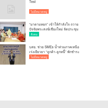
Test
ไม่มีหมวดหมู่
“มาดามหยก” เข้าให้กำลังใจ ถวาย
ปัจจัยพระสงฆ์เชียงใหม่ จัดประชุม
ทำบัญชีรายรับรายจ่ายของวัด กว่า
สังคม
300 รูป ที่วัดสวนดอก
บสย. ช่วย SMEs น้ำท่วมภาคเหนือ
เร่งเยียวยา “ลูกค้า-ลูกหนี้” พักชำระ
ค่าธรรมเนียม-ค่างวด
ไม่มีหมวดหมู่