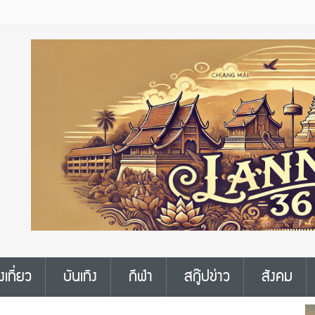
งเที่ยว
บันเทิง
กีฬา
สกู๊ปข่าว
สังคม