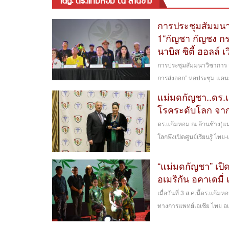
tag: ดร.แก้มหอม ณ ล้านช้าง
การประชุมสัมมนา
1“กัญชา กัญชง กร
นาบิส ซิตี้ ฮอลล์
การประชุมสัมมนาวิชาการ ก
การส่งออก” หอประชุม แคนนาบ
แม่มดกัญชา..ดร.แ
โรคระดับโลก จากส
ดร.แก้มหอม ณ ล้านช้าง(แม่ม
โลกพึ่งเปิดศูนย์เรียนรู้ ไทย-
“แม่มดกัญชา” เปิ
อเมริกัน อคาเดมี่
เมื่อวันที่ 3 ส.ค.นี้ดร.แก้
ทางการแพทย์เอเชีย ไทย อเมร