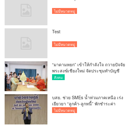
ไม่มีหมวดหมู่
Test
ไม่มีหมวดหมู่
“มาดามหยก” เข้าให้กำลังใจ ถวายปัจจัย
พระสงฆ์เชียงใหม่ จัดประชุมทำบัญชี
รายรับรายจ่ายของวัด กว่า 300 รูป ที่วัด
สังคม
สวนดอก
บสย. ช่วย SMEs น้ำท่วมภาคเหนือ เร่ง
เยียวยา “ลูกค้า-ลูกหนี้” พักชำระค่า
ธรรมเนียม-ค่างวด
ไม่มีหมวดหมู่