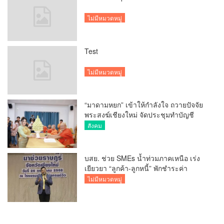
ไม่มีหมวดหมู่
Test
ไม่มีหมวดหมู่
“มาดามหยก” เข้าให้กำลังใจ ถวายปัจจัย
พระสงฆ์เชียงใหม่ จัดประชุมทำบัญชี
รายรับรายจ่ายของวัด กว่า 300 รูป ที่วัด
สังคม
สวนดอก
บสย. ช่วย SMEs น้ำท่วมภาคเหนือ เร่ง
เยียวยา “ลูกค้า-ลูกหนี้” พักชำระค่า
ธรรมเนียม-ค่างวด
ไม่มีหมวดหมู่