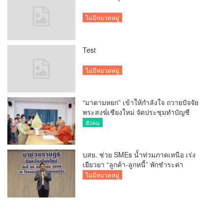
ไม่มีหมวดหมู่
Test
ไม่มีหมวดหมู่
“มาดามหยก” เข้าให้กำลังใจ ถวายปัจจัย
พระสงฆ์เชียงใหม่ จัดประชุมทำบัญชี
รายรับรายจ่ายของวัด กว่า 300 รูป ที่วัด
สังคม
สวนดอก
บสย. ช่วย SMEs น้ำท่วมภาคเหนือ เร่ง
เยียวยา “ลูกค้า-ลูกหนี้” พักชำระค่า
ธรรมเนียม-ค่างวด
ไม่มีหมวดหมู่