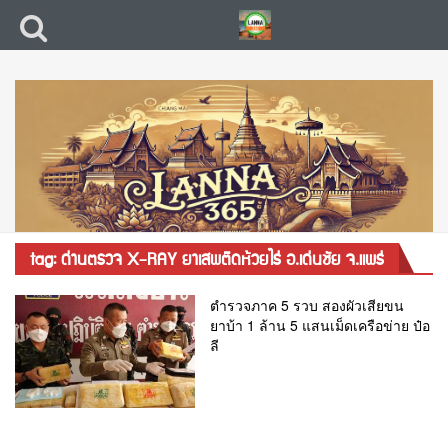
tag: ด่านตรวจ X-RAY ยาเสพติดห้วยไร่ อ.เด่นชัย จ.แพร่
ตำรวจภาค 5 รวบ สองผัวเสียขน
ยาบ้า 1 ล้าน 5 แสนเม็ดเครือข่าย ป๋อ
ลี