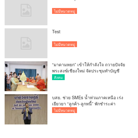
ไม่มีหมวดหมู่
Test
ไม่มีหมวดหมู่
“มาดามหยก” เข้าให้กำลังใจ ถวายปัจจัย
พระสงฆ์เชียงใหม่ จัดประชุมทำบัญชี
รายรับรายจ่ายของวัด กว่า 300 รูป ที่วัด
สังคม
สวนดอก
บสย. ช่วย SMEs น้ำท่วมภาคเหนือ เร่ง
เยียวยา “ลูกค้า-ลูกหนี้” พักชำระค่า
ธรรมเนียม-ค่างวด
ไม่มีหมวดหมู่