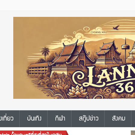
งเที่ยว
บันเทิง
กีฬา
สกู๊ปข่าว
สังคม