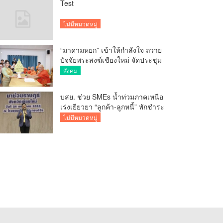
Test
ไม่มีหมวดหมู่
“มาดามหยก” เข้าให้กำลังใจ ถวาย
ปัจจัยพระสงฆ์เชียงใหม่ จัดประชุม
ทำบัญชีรายรับรายจ่ายของวัด กว่า
สังคม
300 รูป ที่วัดสวนดอก
บสย. ช่วย SMEs น้ำท่วมภาคเหนือ
เร่งเยียวยา “ลูกค้า-ลูกหนี้” พักชำระ
ค่าธรรมเนียม-ค่างวด
ไม่มีหมวดหมู่