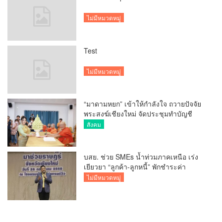
ไม่มีหมวดหมู่
Test
ไม่มีหมวดหมู่
“มาดามหยก” เข้าให้กำลังใจ ถวายปัจจัย
พระสงฆ์เชียงใหม่ จัดประชุมทำบัญชี
รายรับรายจ่ายของวัด กว่า 300 รูป ที่วัด
สังคม
สวนดอก
บสย. ช่วย SMEs น้ำท่วมภาคเหนือ เร่ง
เยียวยา “ลูกค้า-ลูกหนี้” พักชำระค่า
ธรรมเนียม-ค่างวด
ไม่มีหมวดหมู่