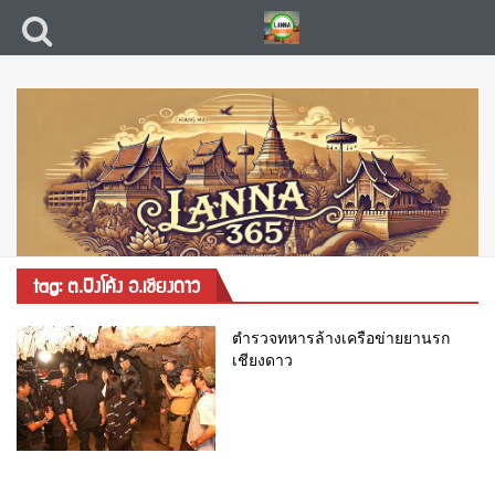
tag: ต.ปิงโค้ง อ.เชียงดาว
ตำรวจทหารล้างเครือข่ายยานรก
เชียงดาว