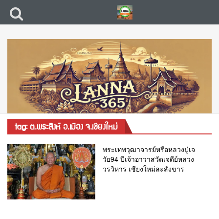
tag: ต.พระสิงห์ อ.เมือง จ.เชียงใหม่
พระเทพวุฒาจารย์หรือหลวงปู่เจ
วัย94 ปีเจ้าอาวาสวัดเจดีย์หลวง
วรวิหาร เชียงใหม่ละสังขาร