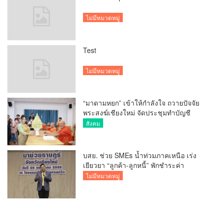
ไม่มีหมวดหมู่
Test
ไม่มีหมวดหมู่
“มาดามหยก” เข้าให้กำลังใจ ถวายปัจจัย
พระสงฆ์เชียงใหม่ จัดประชุมทำบัญชี
รายรับรายจ่ายของวัด กว่า 300 รูป ที่วัด
สังคม
สวนดอก
บสย. ช่วย SMEs น้ำท่วมภาคเหนือ เร่ง
เยียวยา “ลูกค้า-ลูกหนี้” พักชำระค่า
ธรรมเนียม-ค่างวด
ไม่มีหมวดหมู่