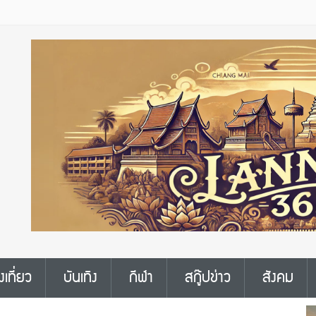
งเที่ยว
บันเทิง
กีฬา
สกู๊ปข่าว
สังคม