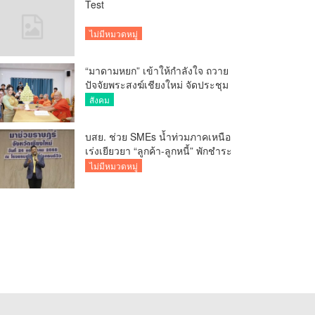
Test
ไม่มีหมวดหมู่
“มาดามหยก” เข้าให้กำลังใจ ถวาย
ปัจจัยพระสงฆ์เชียงใหม่ จัดประชุม
ทำบัญชีรายรับรายจ่ายของวัด กว่า
สังคม
300 รูป ที่วัดสวนดอก
บสย. ช่วย SMEs น้ำท่วมภาคเหนือ
เร่งเยียวยา “ลูกค้า-ลูกหนี้” พักชำระ
ค่าธรรมเนียม-ค่างวด
ไม่มีหมวดหมู่