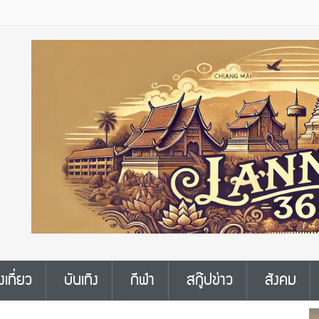
งเที่ยว
บันเทิง
กีฬา
สกู๊ปข่าว
สังคม