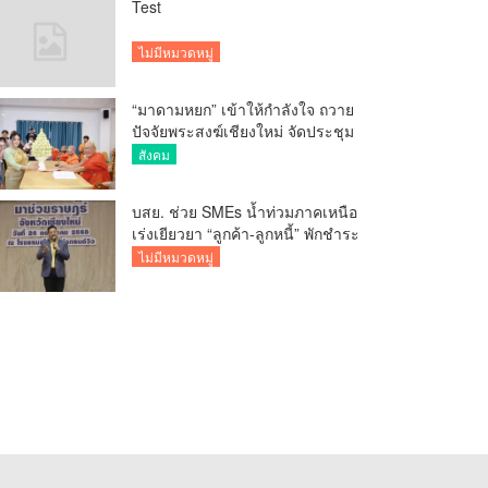
Test
ไม่มีหมวดหมู่
“มาดามหยก” เข้าให้กำลังใจ ถวาย
ปัจจัยพระสงฆ์เชียงใหม่ จัดประชุม
ทำบัญชีรายรับรายจ่ายของวัด กว่า
สังคม
300 รูป ที่วัดสวนดอก
บสย. ช่วย SMEs น้ำท่วมภาคเหนือ
เร่งเยียวยา “ลูกค้า-ลูกหนี้” พักชำระ
ค่าธรรมเนียม-ค่างวด
ไม่มีหมวดหมู่