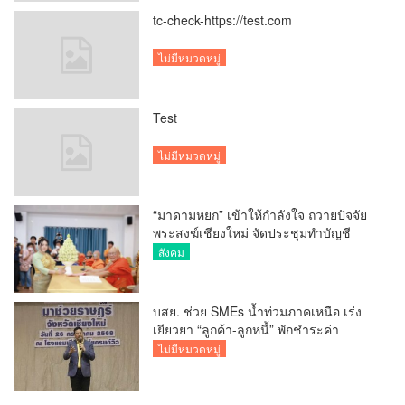
tc-check-https://test.com
ไม่มีหมวดหมู่
Test
ไม่มีหมวดหมู่
“มาดามหยก” เข้าให้กำลังใจ ถวายปัจจัย
พระสงฆ์เชียงใหม่ จัดประชุมทำบัญชี
รายรับรายจ่ายของวัด กว่า 300 รูป ที่วัด
สังคม
สวนดอก
บสย. ช่วย SMEs น้ำท่วมภาคเหนือ เร่ง
เยียวยา “ลูกค้า-ลูกหนี้” พักชำระค่า
ธรรมเนียม-ค่างวด
ไม่มีหมวดหมู่