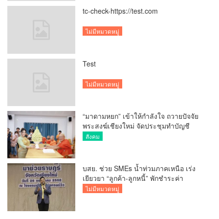
tc-check-https://test.com
ไม่มีหมวดหมู่
Test
ไม่มีหมวดหมู่
“มาดามหยก” เข้าให้กำลังใจ ถวายปัจจัย
พระสงฆ์เชียงใหม่ จัดประชุมทำบัญชี
รายรับรายจ่ายของวัด กว่า 300 รูป ที่วัด
สังคม
สวนดอก
บสย. ช่วย SMEs น้ำท่วมภาคเหนือ เร่ง
เยียวยา “ลูกค้า-ลูกหนี้” พักชำระค่า
ธรรมเนียม-ค่างวด
ไม่มีหมวดหมู่