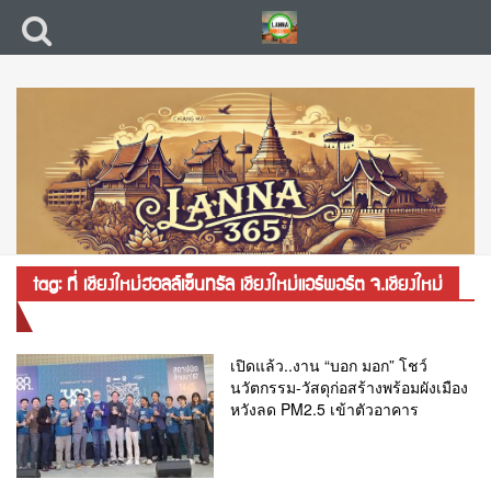
tag: ที่ เชียงใหม่ฮอลล์เซ็นทรัล เชียงใหม่แอร์พอร์ต จ.เชียงใหม่
เปิดแล้ว..งาน “บอก มอก” โชว์
นวัตกรรม-วัสดุก่อสร้างพร้อมผังเมือง
หวังลด PM2.5 เข้าตัวอาคาร