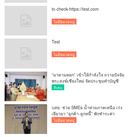
tc-check-https://test.com
ไม่มีหมวดหมู่
Test
ไม่มีหมวดหมู่
“มาดามหยก” เข้าให้กำลังใจ ถวายปัจจัย
พระสงฆ์เชียงใหม่ จัดประชุมทำบัญชี
รายรับรายจ่ายของวัด กว่า 300 รูป ที่วัด
สังคม
สวนดอก
บสย. ช่วย SMEs น้ำท่วมภาคเหนือ เร่ง
เยียวยา “ลูกค้า-ลูกหนี้” พักชำระค่า
ธรรมเนียม-ค่างวด
ไม่มีหมวดหมู่