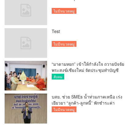
ไม่มีหมวดหมู่
Test
ไม่มีหมวดหมู่
“มาดามหยก” เข้าให้กำลังใจ ถวายปัจจัย
พระสงฆ์เชียงใหม่ จัดประชุมทำบัญชี
รายรับรายจ่ายของวัด กว่า 300 รูป ที่วัด
สังคม
สวนดอก
บสย. ช่วย SMEs น้ำท่วมภาคเหนือ เร่ง
เยียวยา “ลูกค้า-ลูกหนี้” พักชำระค่า
ธรรมเนียม-ค่างวด
ไม่มีหมวดหมู่