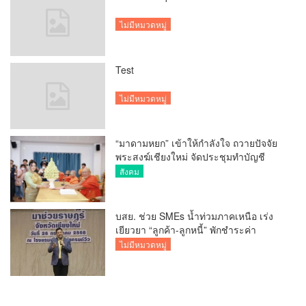
ไม่มีหมวดหมู่
Test
ไม่มีหมวดหมู่
“มาดามหยก” เข้าให้กำลังใจ ถวายปัจจัย
พระสงฆ์เชียงใหม่ จัดประชุมทำบัญชี
รายรับรายจ่ายของวัด กว่า 300 รูป ที่วัด
สังคม
สวนดอก
บสย. ช่วย SMEs น้ำท่วมภาคเหนือ เร่ง
เยียวยา “ลูกค้า-ลูกหนี้” พักชำระค่า
ธรรมเนียม-ค่างวด
ไม่มีหมวดหมู่