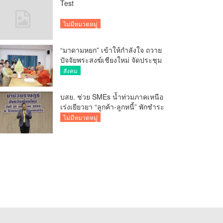
Test
ไม่มีหมวดหมู่
“มาดามหยก” เข้าให้กำลังใจ ถวาย
ปัจจัยพระสงฆ์เชียงใหม่ จัดประชุม
ทำบัญชีรายรับรายจ่ายของวัด กว่า
สังคม
300 รูป ที่วัดสวนดอก
บสย. ช่วย SMEs น้ำท่วมภาคเหนือ
เร่งเยียวยา “ลูกค้า-ลูกหนี้” พักชำระ
ค่าธรรมเนียม-ค่างวด
ไม่มีหมวดหมู่