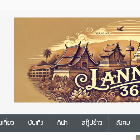
งเที่ยว
บันเทิง
กีฬา
สกู๊ปข่าว
สังคม