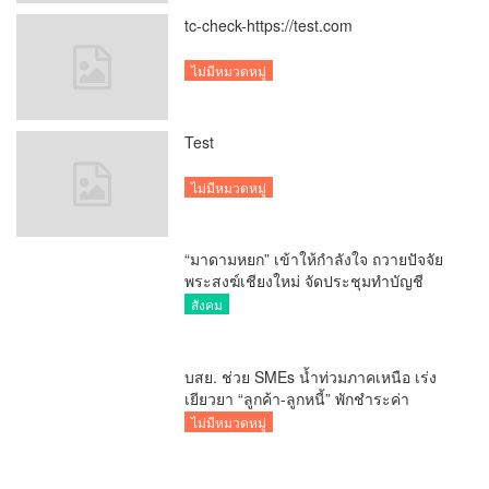
tc-check-https://test.com
ไม่มีหมวดหมู่
Test
ไม่มีหมวดหมู่
“มาดามหยก” เข้าให้กำลังใจ ถวายปัจจัย
พระสงฆ์เชียงใหม่ จัดประชุมทำบัญชี
รายรับรายจ่ายของวัด กว่า 300 รูป ที่วัด
สังคม
สวนดอก
บสย. ช่วย SMEs น้ำท่วมภาคเหนือ เร่ง
เยียวยา “ลูกค้า-ลูกหนี้” พักชำระค่า
ธรรมเนียม-ค่างวด
ไม่มีหมวดหมู่