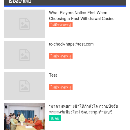
เรื่องมาใหม่
What Players Notice First When
Choosing a Fast Withdrawal Casino
UK
ไม่มีหมวดหมู่
tc-check-https://test.com
ไม่มีหมวดหมู่
Test
ไม่มีหมวดหมู่
“มาดามหยก” เข้าให้กำลังใจ ถวายปัจจัย
พระสงฆ์เชียงใหม่ จัดประชุมทำบัญชี
รายรับรายจ่ายของวัด กว่า 300 รูป ที่วัด
สังคม
สวนดอก