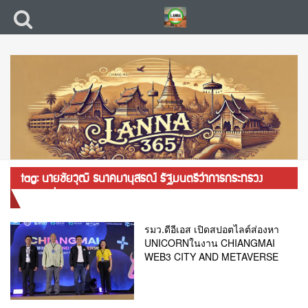
tag: นายชัยวุฒิ ธนาคมานุสรณ์ รัฐมนตรีว่าการกระทรวง
ดิจิทัลเพื่อเศรษฐกิจและสังคม
รมว.ดีอีเอส เปิดสปอตไลต์ส่องหา
UNICORNในงาน CHIANGMAI
WEB3 CITY AND METAVERSE