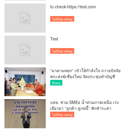
tc-check-https://test.com
ไม่มีหมวดหมู่
Test
ไม่มีหมวดหมู่
“มาดามหยก” เข้าให้กำลังใจ ถวายปัจจัย
พระสงฆ์เชียงใหม่ จัดประชุมทำบัญชี
รายรับรายจ่ายของวัด กว่า 300 รูป ที่วัด
สังคม
สวนดอก
บสย. ช่วย SMEs น้ำท่วมภาคเหนือ เร่ง
เยียวยา “ลูกค้า-ลูกหนี้” พักชำระค่า
ธรรมเนียม-ค่างวด
ไม่มีหมวดหมู่