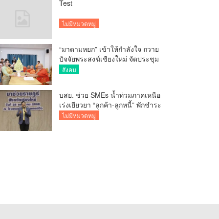
Test
ไม่มีหมวดหมู่
“มาดามหยก” เข้าให้กำลังใจ ถวาย
ปัจจัยพระสงฆ์เชียงใหม่ จัดประชุม
ทำบัญชีรายรับรายจ่ายของวัด กว่า
สังคม
300 รูป ที่วัดสวนดอก
บสย. ช่วย SMEs น้ำท่วมภาคเหนือ
เร่งเยียวยา “ลูกค้า-ลูกหนี้” พักชำระ
ค่าธรรมเนียม-ค่างวด
ไม่มีหมวดหมู่