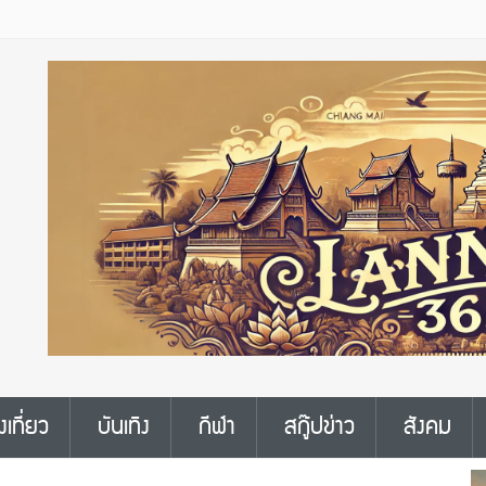
งเที่ยว
บันเทิง
กีฬา
สกู๊ปข่าว
สังคม