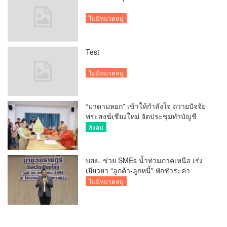
ไม่มีหมวดหมู่
Test
ไม่มีหมวดหมู่
“มาดามหยก” เข้าให้กำลังใจ ถวายปัจจัย
พระสงฆ์เชียงใหม่ จัดประชุมทำบัญชี
รายรับรายจ่ายของวัด กว่า 300 รูป ที่วัด
สังคม
สวนดอก
บสย. ช่วย SMEs น้ำท่วมภาคเหนือ เร่ง
เยียวยา “ลูกค้า-ลูกหนี้” พักชำระค่า
ธรรมเนียม-ค่างวด
ไม่มีหมวดหมู่