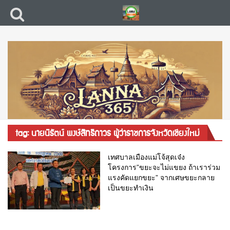
tag: นายนิรัตน์ พงษ์สิทธิถาวร ผู้ว่าราชการจังหวัดเชียงใหม่
เทศบาลเมืองแม่โจ้สุดเจ๋ง
โครงการ”ขยะจะไม่แขยง ถ้าเราร่วม
แรงคัดแยกขยะ” จากเศษขยะกลาย
เป็นขยะทำเงิน