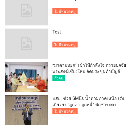
ไม่มีหมวดหมู่
Test
ไม่มีหมวดหมู่
“มาดามหยก” เข้าให้กำลังใจ ถวายปัจจัย
พระสงฆ์เชียงใหม่ จัดประชุมทำบัญชี
รายรับรายจ่ายของวัด กว่า 300 รูป ที่วัด
สังคม
สวนดอก
บสย. ช่วย SMEs น้ำท่วมภาคเหนือ เร่ง
เยียวยา “ลูกค้า-ลูกหนี้” พักชำระค่า
ธรรมเนียม-ค่างวด
ไม่มีหมวดหมู่