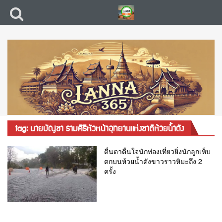
tag: นายบัญชา รามศิริหัวหน้าอุทยานแห่งชาติห้วยน้ำดัง
ตื่นตาตื่นใจนักท่องเที่ยวยิ่งนักลูกเห็บ
ตกบนห้วยน้ำดังขาวราวหิมะถึง 2
ครั้ง