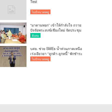
Test
ไม่มีหมวดหมู่
“มาดามหยก” เข้าให้กำลังใจ ถวาย
ปัจจัยพระสงฆ์เชียงใหม่ จัดประชุม
ทำบัญชีรายรับรายจ่ายของวัด กว่า
สังคม
300 รูป ที่วัดสวนดอก
บสย. ช่วย SMEs น้ำท่วมภาคเหนือ
เร่งเยียวยา “ลูกค้า-ลูกหนี้” พักชำระ
ค่าธรรมเนียม-ค่างวด
ไม่มีหมวดหมู่