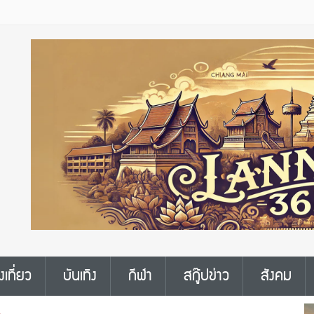
งเที่ยว
บันเทิง
กีฬา
สกู๊ปข่าว
สังคม