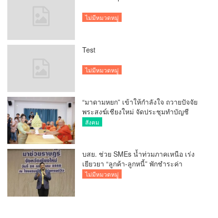
ไม่มีหมวดหมู่
Test
ไม่มีหมวดหมู่
“มาดามหยก” เข้าให้กำลังใจ ถวายปัจจัย
พระสงฆ์เชียงใหม่ จัดประชุมทำบัญชี
รายรับรายจ่ายของวัด กว่า 300 รูป ที่วัด
สังคม
สวนดอก
บสย. ช่วย SMEs น้ำท่วมภาคเหนือ เร่ง
เยียวยา “ลูกค้า-ลูกหนี้” พักชำระค่า
ธรรมเนียม-ค่างวด
ไม่มีหมวดหมู่